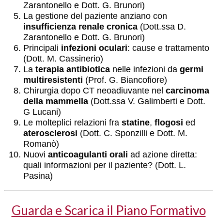
Zarantonello e Dott. G. Brunori)
La gestione del paziente anziano con
insufficienza renale cronica
(Dott.ssa D.
Zarantonello e Dott. G. Brunori)
Principali
infezioni
oculari
: cause e trattamento
(Dott. M. Cassinerio)
La
terapia
antibiotica
nelle infezioni da
germi
multiresistenti
(Prof. G. Biancofiore)
Chirurgia dopo CT neoadiuvante nel
carcinoma
della mammella
(Dott.ssa V. Galimberti e Dott.
G Lucani)
Le molteplici relazioni fra
statine
,
flogosi
ed
aterosclerosi
(Dott. C. Sponzilli e Dott. M.
Romanò)
Nuovi
anticoagulanti
orali
ad azione diretta:
quali informazioni per il paziente? (Dott. L.
Pasina)
Guarda e Scarica il Piano Formativo