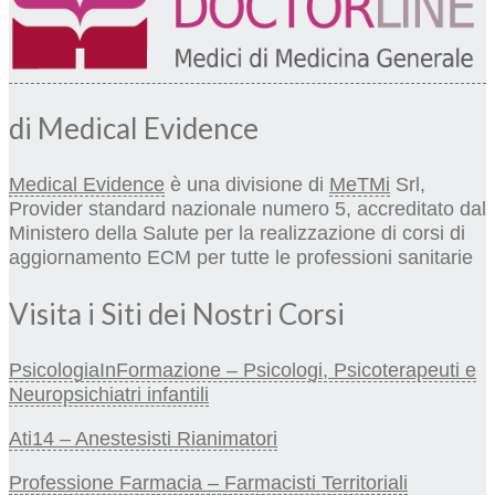
di Medical Evidence
Medical Evidence
è una divisione di
MeTMi
Srl,
Provider standard nazionale numero 5, accreditato dal
Ministero della Salute per la realizzazione di corsi di
aggiornamento ECM per tutte le professioni sanitarie
Visita i Siti dei Nostri Corsi
PsicologiaInFormazione – Psicologi, Psicoterapeuti e
Neuropsichiatri infantili
Ati14 – Anestesisti Rianimatori
Professione Farmacia – Farmacisti Territoriali