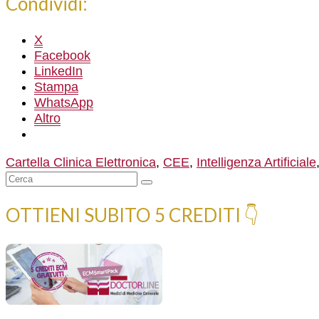
Condividi:
X
Facebook
LinkedIn
Stampa
WhatsApp
Altro
Cartella Clinica Elettronica
,
CEE
,
Intelligenza Artificiale
Cerca:
OTTIENI SUBITO 5 CREDITI 👇